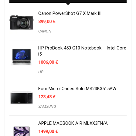
Canon PowerShot G7 X Mark III
899,00
€
CANON
HP ProBook 450 G10 Notebook – Intel Core
i5
1006,00
€
HP
Four Micro-Ondes Solo MS23K3515AW
123,48
€
SAMSUNG
APPLE MACBOOK AIR MLXX3FN/A
1499,00
€