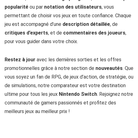
popularité
ou par
notation des utilisateurs
, vous
permettant de choisir vos jeux en toute confiance. Chaque
jeu est accompagné d’une
description détaillée
, de
critiques d’experts
, et de
commentaires des joueurs
,
pour vous guider dans votre choix.
Restez à jour
avec les dernières sorties et les offres
promotionnelles grâce à notre section de
nouveautés
. Que
vous soyez un fan de RPG, de jeux d’action, de stratégie, ou
de simulations, notre comparateur est votre destination
ultime pour tous les jeux
Nintendo Switch
. Rejoignez notre
communauté de gamers passionnés et profitez des
meilleurs jeux au meilleur prix !