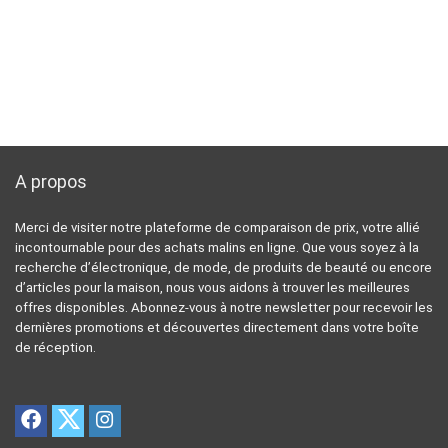
A propos
Merci de visiter notre plateforme de comparaison de prix, votre allié
incontournable pour des achats malins en ligne. Que vous soyez à la
recherche d’électronique, de mode, de produits de beauté ou encore
d’articles pour la maison, nous vous aidons à trouver les meilleures
offres disponibles. Abonnez-vous à notre newsletter pour recevoir les
dernières promotions et découvertes directement dans votre boîte
de réception.