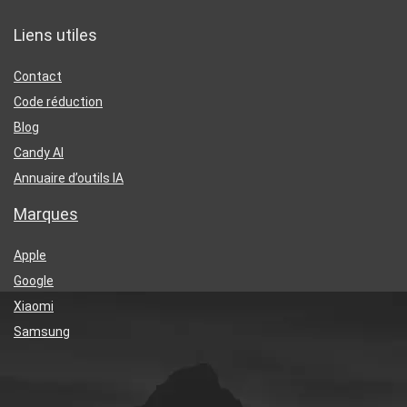
Liens utiles
Contact
Code réduction
Blog
Candy AI
Annuaire d’outils IA
Marques
Apple
Google
Xiaomi
Samsung