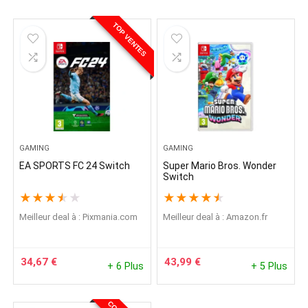
TOP VENTES
GAMING
GAMING
EA SPORTS FC 24 Switch
Super Mario Bros. Wonder
Switch
★
★
★
★
★
★
★
★
★
★
Meilleur deal à :
pixmania.com
Meilleur deal à :
Amazon.fr
34,67
€
43,99
€
+ 6 Plus
+ 5 Plus