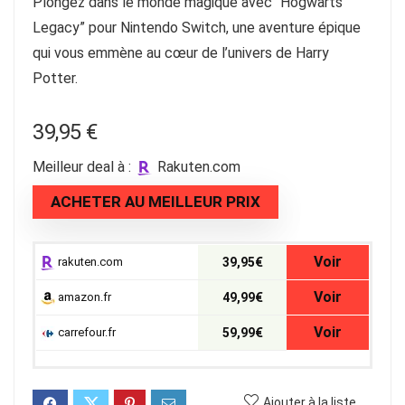
Plongez dans le monde magique avec “Hogwarts
Legacy” pour Nintendo Switch, une aventure épique
qui vous emmène au cœur de l’univers de Harry
Potter.
39,95
€
Meilleur deal à :
rakuten.com
ACHETER AU MEILLEUR PRIX
Voir
rakuten.com
39,95€
Voir
amazon.fr
49,99€
Voir
carrefour.fr
59,99€
Ajouter à la liste