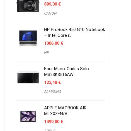
899,00
€
CANON
HP ProBook 450 G10 Notebook
– Intel Core i5
1006,00
€
HP
Four Micro-Ondes Solo
MS23K3515AW
123,48
€
SAMSUNG
APPLE MACBOOK AIR
MLXX3FN/A
1499,00
€
APPLE