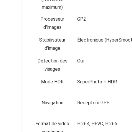
maximum)
Processeur
GP2
d'images
Stabilisateur
Électronique (HyperSmoot
d'image
Détection des
Oui
visages
Mode HDR
SuperPhoto + HDR
Navigation
Récepteur GPS
Format de vidéo
H.264, HEVC, H.265
numérique