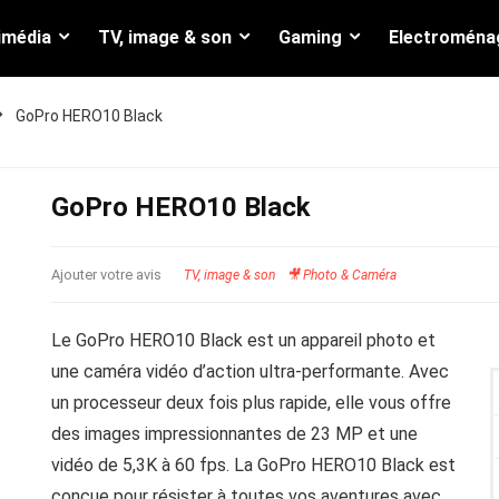
imédia
TV, image & son
Gaming
Electroména
GoPro HERO10 Black
GoPro HERO10 Black
Ajouter votre avis
TV, image & son
🎥 Photo & Caméra
Le GoPro HERO10 Black est un appareil photo et
une caméra vidéo d’action ultra-performante. Avec
un processeur deux fois plus rapide, elle vous offre
des images impressionnantes de 23 MP et une
vidéo de 5,3K à 60 fps. La GoPro HERO10 Black est
conçue pour résister à toutes vos aventures avec