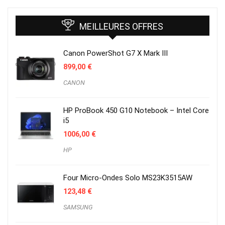
MEILLEURES OFFRES
Canon PowerShot G7 X Mark III
899,00
€
CANON
HP ProBook 450 G10 Notebook – Intel Core
i5
1006,00
€
HP
Four Micro-Ondes Solo MS23K3515AW
123,48
€
SAMSUNG