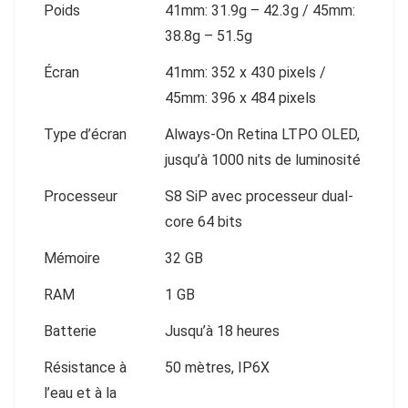
Poids
41mm: 31.9g – 42.3g / 45mm:
38.8g – 51.5g
Écran
41mm: 352 x 430 pixels /
45mm: 396 x 484 pixels
Type d’écran
Always-On Retina LTPO OLED,
jusqu’à 1000 nits de luminosité
Processeur
S8 SiP avec processeur dual-
core 64 bits
Mémoire
32 GB
RAM
1 GB
Batterie
Jusqu’à 18 heures
Résistance à
50 mètres, IP6X
l’eau et à la