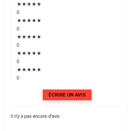
★
★
★
★
★
0
★
★
★
★
★
0
★
★
★
★
★
0
★
★
★
★
★
0
★
★
★
★
★
0
ÉCRIRE UN AVIS
Il n'y a pas encore d'avis