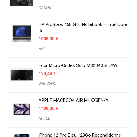
CANON
HP ProBook 450 G10 Notebook – Intel Core
i5
1006,00
€
HP
Four Micro-Ondes Solo MS23K3515AW
123,48
€
SAMSUNG
APPLE MACBOOK AIR MLXX3FN/A
1499,00
€
APPLE
iPhone 12 Pro Bleu 128Go Reconditionné