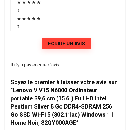
★
★
★
★
★
0
★
★
★
★
★
0
ÉCRIRE UN AVIS
Il n'y a pas encore d'avis
Soyez le premier à laisser votre avis sur
“Lenovo V V15 N6000 Ordinateur
portable 39,6 cm (15.6″) Full HD Intel
Pentium Silver 8 Go DDR4-SDRAM 256
Go SSD Wi-Fi 5 (802.11ac) Windows 11
Home Noir, 82QY000AGE”