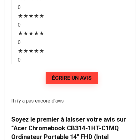
0
★
★
★
★
★
0
★
★
★
★
★
0
★
★
★
★
★
0
ÉCRIRE UN AVIS
Il n'y a pas encore d'avis
Soyez le premier à laisser votre avis sur
“Acer Chromebook CB314-1HT-C1MQ
Ordinateur Portable 14″ FHD (Intel