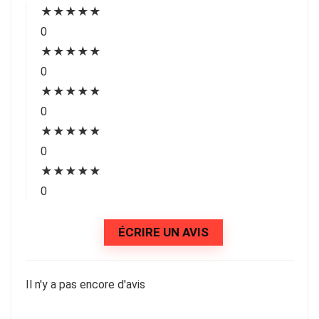
★
★
★
★
★
0
★
★
★
★
★
0
★
★
★
★
★
0
★
★
★
★
★
0
★
★
★
★
★
0
ÉCRIRE UN AVIS
Il n'y a pas encore d'avis