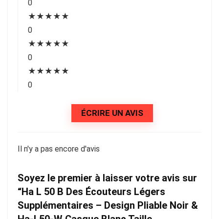
0
★
★
★
★
★
0
★
★
★
★
★
0
★
★
★
★
★
0
ÉCRIRE UN AVIS
Il n'y a pas encore d'avis
Soyez le premier à laisser votre avis sur
“Ha L 50 B Des Écouteurs Légers
Supplémentaires – Design Pliable Noir &