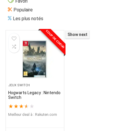
Favori
Populaire
Les plus notés
COUP DE COEUR
Show next
JEUX SWITCH
Hogwarts Legacy : Nintendo
Switch
★
★
★
★
★
Meilleur deal à :
rakuten.com