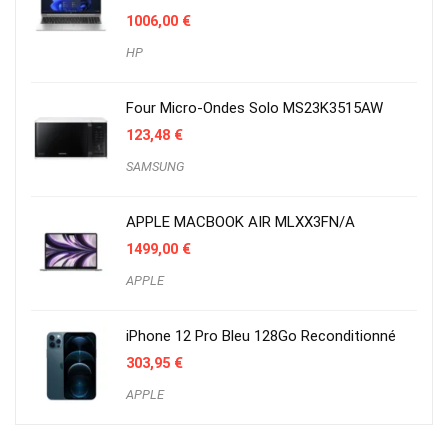
1006,00
€
HP
Four Micro-Ondes Solo MS23K3515AW
123,48
€
SAMSUNG
APPLE MACBOOK AIR MLXX3FN/A
1499,00
€
APPLE
iPhone 12 Pro Bleu 128Go Reconditionné
303,95
€
APPLE