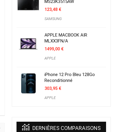
MS23K3515AW
123,48
€
SAMSUNG
APPLE MACBOOK AIR
MLXX3FN/A
1499,00
€
APPLE
iPhone 12 Pro Bleu 128Go
Reconditionné
303,95
€
APPLE
DERNIÈRES COMPARAISONS