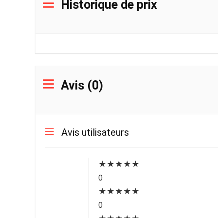
Historique de prix
Avis (0)
Avis utilisateurs
★
★
★
★
★
0
★
★
★
★
★
0