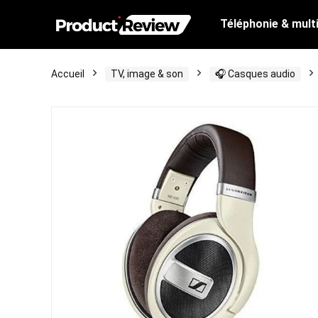
Téléphonie & mult
Accueil
TV, image & son
🎧 Casques audio