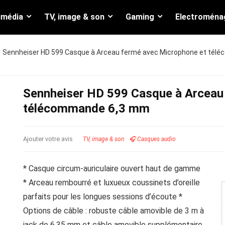
imédia
TV, image & son
Gaming
Electroména
Sennheiser HD 599 Casque à Arceau fermé avec Microphone et té
Sennheiser HD 599 Casque à Arceau
télécommande 6,3 mm
Ajouter votre avis
TV, image & son
🎧 Casques audio
* Casque circum-auriculaire ouvert haut de gamme
* Arceau rembourré et luxueux coussinets d’oreille
parfaits pour les longues sessions d’écoute *
Options de câble : robuste câble amovible de 3 m à
jack de 6,35 mm et câble amovible supplémentaire