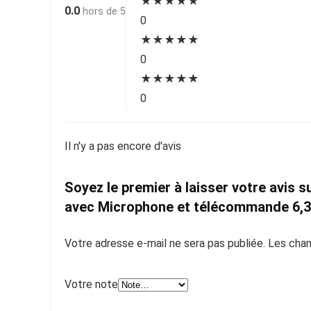
★
★
★
★
★
0.0
hors de 5
0
★
★
★
★
★
0
★
★
★
★
★
0
Il n'y a pas encore d'avis
Soyez le premier à laisser votre avis
avec Microphone et télécommande 6,
Votre adresse e-mail ne sera pas publiée.
Les cham
Votre note