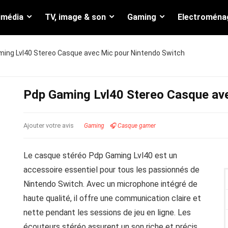
imédia
TV, image & son
Gaming
Electroména
ing Lvl40 Stereo Casque avec Mic pour Nintendo Switch
Pdp Gaming Lvl40 Stereo Casque av
Ajouter votre avis
Gaming
🎧 Casque gamer
Le casque stéréo Pdp Gaming Lvl40 est un
accessoire essentiel pour tous les passionnés de
Nintendo Switch. Avec un microphone intégré de
haute qualité, il offre une communication claire et
nette pendant les sessions de jeu en ligne. Les
écouteurs stéréo assurent un son riche et précis,