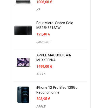
1006,00
€
HP
Four Micro-Ondes Solo
MS23K3515AW
123,48
€
SAMSUNG
APPLE MACBOOK AIR
MLXX3FN/A
1499,00
€
APPLE
iPhone 12 Pro Bleu 128Go
Reconditionné
303,95
€
APPLE