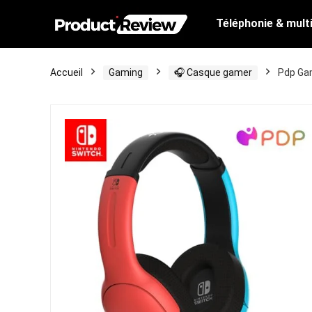
Téléphonie & mult
Accueil
Gaming
🎧 Casque gamer
Pdp Gam