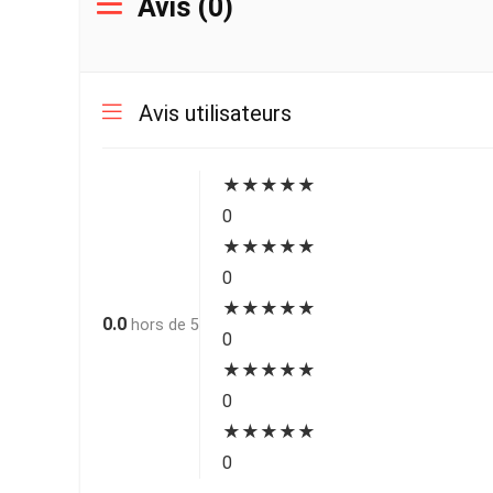
Avis (0)
Avis utilisateurs
★
★
★
★
★
0
★
★
★
★
★
0
★
★
★
★
★
0.0
hors de 5
0
★
★
★
★
★
0
★
★
★
★
★
0