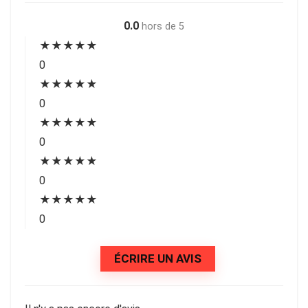
0.0
hors de 5
★
★
★
★
★
0
★
★
★
★
★
0
★
★
★
★
★
0
★
★
★
★
★
0
★
★
★
★
★
0
ÉCRIRE UN AVIS