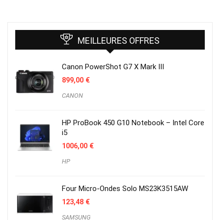
MEILLEURES OFFRES
Canon PowerShot G7 X Mark III
899,00
€
CANON
HP ProBook 450 G10 Notebook – Intel Core
i5
1006,00
€
HP
Four Micro-Ondes Solo MS23K3515AW
123,48
€
SAMSUNG