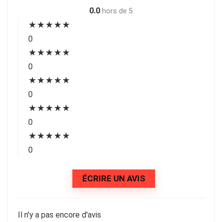
0.0
hors de 5
★
★
★
★
★
0
★
★
★
★
★
0
★
★
★
★
★
0
★
★
★
★
★
0
★
★
★
★
★
0
ÉCRIRE UN AVIS
Il n'y a pas encore d'avis