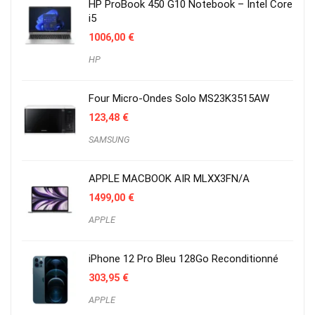
HP ProBook 450 G10 Notebook – Intel Core
i5
1006,00
€
HP
Four Micro-Ondes Solo MS23K3515AW
123,48
€
SAMSUNG
APPLE MACBOOK AIR MLXX3FN/A
1499,00
€
APPLE
iPhone 12 Pro Bleu 128Go Reconditionné
303,95
€
APPLE