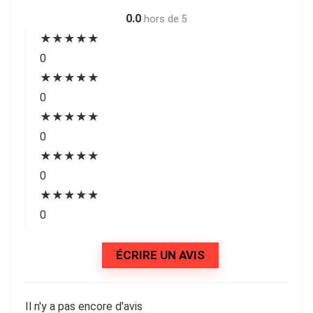
0.0
hors de 5
★
★
★
★
★
0
★
★
★
★
★
0
★
★
★
★
★
0
★
★
★
★
★
0
★
★
★
★
★
0
ÉCRIRE UN AVIS
Il n'y a pas encore d'avis