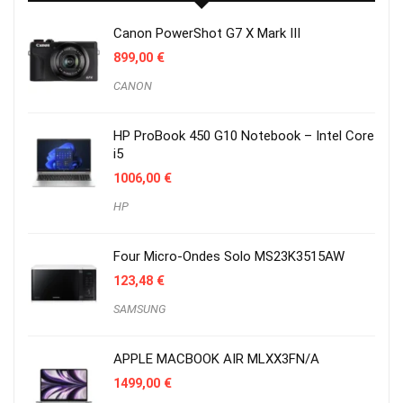
Canon PowerShot G7 X Mark III
899,00
€
CANON
HP ProBook 450 G10 Notebook – Intel Core
i5
1006,00
€
HP
Four Micro-Ondes Solo MS23K3515AW
123,48
€
SAMSUNG
APPLE MACBOOK AIR MLXX3FN/A
1499,00
€