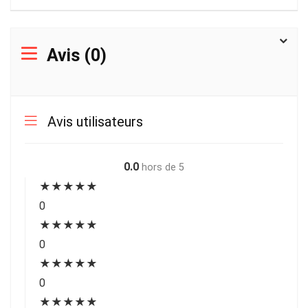
Avis (0)
Avis utilisateurs
0.0
hors de 5
★
★
★
★
★
0
★
★
★
★
★
0
★
★
★
★
★
0
★
★
★
★
★