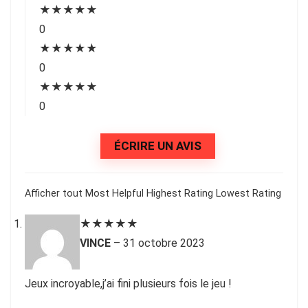
★
★
★
★
★
0
★
★
★
★
★
0
★
★
★
★
★
0
ÉCRIRE UN AVIS
Afficher tout
Most Helpful
Highest Rating
Lowest Rating
★
★
★
★
★
VINCE
–
31 octobre 2023
Jeux incroyable,j’ai fini plusieurs fois le jeu !