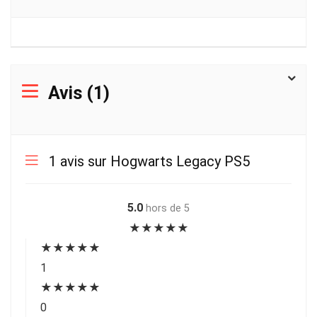
Avis (1)
1 avis sur
Hogwarts Legacy PS5
5.0
hors de 5
★
★
★
★
★
★
★
★
★
★
1
★
★
★
★
★
0