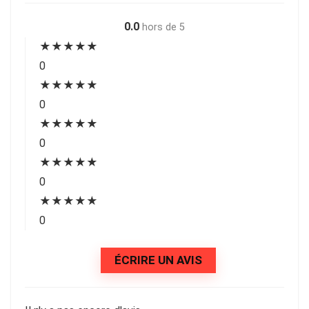
0.0
hors de 5
★
★
★
★
★
0
★
★
★
★
★
0
★
★
★
★
★
0
★
★
★
★
★
0
★
★
★
★
★
0
ÉCRIRE UN AVIS