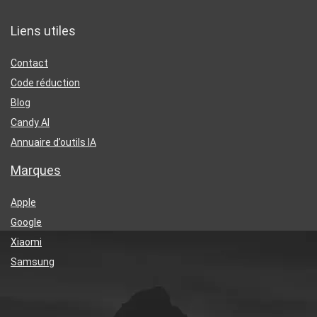
Liens utiles
Contact
Code réduction
Blog
Candy AI
Annuaire d’outils IA
Marques
Apple
Google
Xiaomi
Samsung