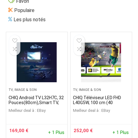
Favori
Populaire
Les plus notés
TV, IMAGE & SON
TV, IMAGE & SON
CHIQ Android TV L32H7C, 32
CHIQ Téléviseur LED FHD
Pouces(80cm),Smart TV,
L40G5W, 100 cm (40
Android 11,HDR10, DBX-TV
Pouces), 1080 p
Meilleur deal à :
eBay
Meilleur deal à :
eBay
169,00
€
252,00
€
+ 1 Plus
+ 1 Plus